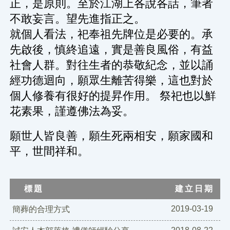
正，是原則。至於江湖上各說各話，筆者
不敢妄言。望先進指正之。
就個人看法，祀奉祖先牌位是必要的。承
先啟後，慎終追遠，實是善良風俗，有益
社會人群。對往生者的恭敬紀念，並以誦
經功德迴向，願眾生離苦得樂，這也對於
個人修養有很好的提昇作用。 祭祀也以鮮
花素果，謹遵佛法為妥。
願世人皆良善，願生死兩相安，願家國和
平，世間祥和。
標題
建立日期
2019-03-19
簡葬的合理方式