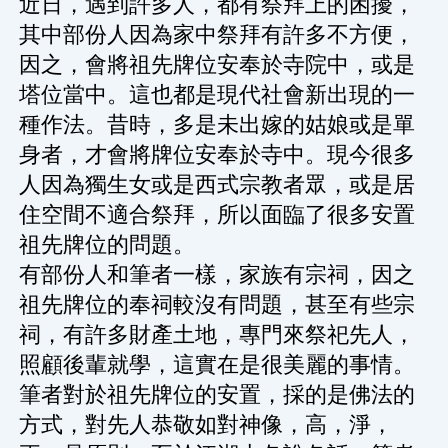
近日，遇到許多人，都有祭拜上的困擾，
其中部份人因為家中祭拜有許多不方便，
因之，會將祖先牌位安奉於寺院中，或是
塔位當中。這也都是現代社會新出現的一
種作法。昔時，多是未出嫁的姑娘或是單
身者，才會將牌位安奉於寺中。現今很多
人因為獨生女或是西式宗教者眾，或是居
住空間不適合祭拜，所以面臨了很多安置
祖先牌位的問題。
有部份人和筆者一樣，家族有宗祠，因之
祖先牌位的奉祠較沒有問題，甚至有些宗
祠，有許多財產土地，專門來祭祀先人，
照顧後輩就學，這實在是很美麗的事情。
筆者對於祖先牌位的安置，採的是佛法的
方式，對先人恭敬如對神像，高，淨，