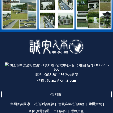
特別關鍵字：
誠安禮儀公司,桃園禮儀公司,桃園葬儀社,桃園葬儀社推薦,台北
桃園市中壢區松仁路171號13樓 (管理中心) 台北 桃園 新竹 0800-211-
900
電話 : 0936-801-156 諮詢電話
信箱 :
66anan@gmail.com
聯絡我們
集團菁英團隊
|
禮儀師談經驗
|
會員客製禮儀服務
|
承辦實績
|
塔位 撿骨福遷
|
生前契約
|
聯絡資訊
|